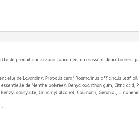
isette de produit sur la zone concernée, en massant délicatement po
sentielle de Lavandin)*, Propolis cera*, Rosmarinus officinalis leaf oi
uile essentielle de Menthe poivrée)*, Dehydroxanthan gum, Citric ac
 Benzyl salicylate, Cinnamyl alcohol, Coumarin, Geraniol, Limonene
es