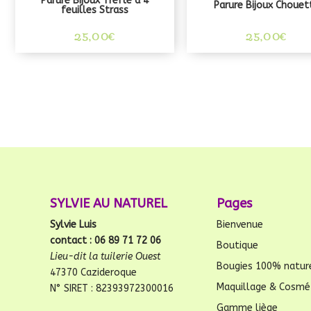
Parure Bijoux Trèfle à 4
Parure Bijoux Chouet
feuilles Strass
25,00
€
25,00
€
SYLVIE AU NATUREL
Pages
Sylvie Luis
Bienvenue
contact : 06 89 71 72 06
Boutique
Lieu-dit la tuilerie Ouest
Bougies 100% natur
47370 Cazideroque
Maquillage & Cosmé
N° SIRET : 82393972300016
Gamme liège