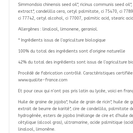
Simmondsia chinensis seed oil*, ricinus communis seed oil*, 
extract*, candelilla cera, cetyl palmitate, ci 75470, ci 77
ci 77742, cetyl alcohol, ci 77007, palmitic acid, stearic ac
Allergènes : linalool, limonene, geraniol.
* Ingrédients issus de l'agriculture biologique
100% du total des ingrédients sont d'origine naturelle
42% du total des ingrédients sont issus de l'agriculture b
Procédé de fabrication contrôlé. Caractéristiques certifi
www.qualite-france.com
Et pour ceux qui n'ont pas pris latin au lycée, voici en franç
Huile de graine de jojoba*, huile de grain de ricin*, huile de
extrait de beurre de karité*, cire de candellila, palmitate 
hydrogénée, esters de jojoba (mélange de cire et d'huile d
cétylique (alcool gras), ultramarine, acide palmitique (aci
linalool, limonène.