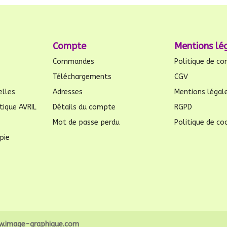
Compte
Mentions lé
Commandes
Politique de con
Téléchargements
CGV
elles
Adresses
Mentions légal
tique AVRIL
Détails du compte
RGPD
Mot de passe perdu
Politique de coo
pie
.image-graphique.com