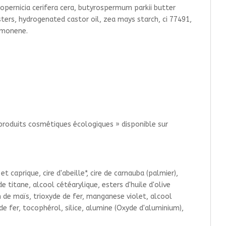
, copernicia cerifera cera, butyrospermum parkii butter
esters, hydrogenated castor oil, zea mays starch, ci 77491,
limonene.
 produits cosmétiques écologiques » disponible sur
 et caprique, cire d'abeille*, cire de carnauba (palmier),
de titane, alcool cétéarylique, esters d'huile d'olive
n de maïs, trioxyde de fer, manganese violet, alcool
 de fer, tocophérol, silice, alumine (Oxyde d'aluminium),