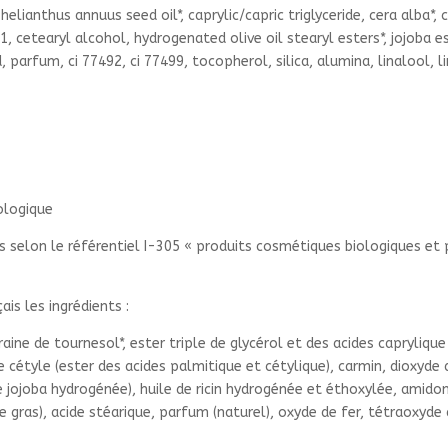
helianthus annuus seed oil*, caprylic/capric triglyceride, cera alba*
891, cetearyl alcohol, hydrogenated olive oil stearyl esters*, jojoba 
id, parfum, ci 77492, ci 77499, tocopherol, silica, alumina, linalool, 
iologique
ées selon le référentiel I-305 « produits cosmétiques biologiques et
ais les ingrédients :
 graine de tournesol*, ester triple de glycérol et des acides caprylique
de cétyle (ester des acides palmitique et cétylique), carmin, dioxyde 
e jojoba hydrogénée), huile de ricin hydrogénée et éthoxylée, amido
de gras), acide stéarique, parfum (naturel), oxyde de fer, tétraoxyde