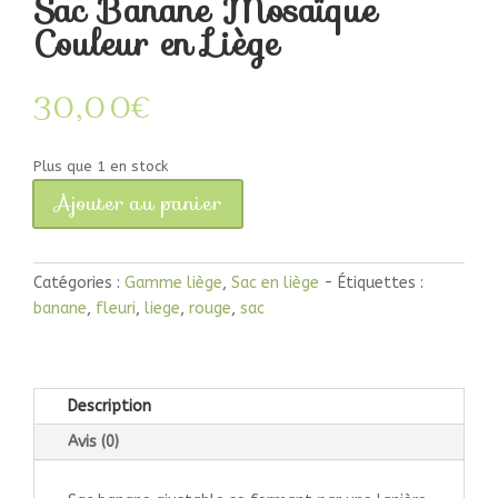
Sac Banane Mosaïque
Couleur en Liège
30,00
€
Plus que 1 en stock
Ajouter au panier
quantité
de
Sac
Catégories :
Gamme liège
,
Sac en liège
Étiquettes :
Banane
banane
,
fleuri
,
liege
,
rouge
,
sac
Mosaïque
Couleur
en
Liège
Description
Avis (0)