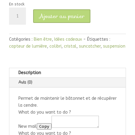
En stock
quantité
Ajouter au panier
de
Porte
encens
en
Catégories :
Bien être
,
Idées cadeaux
Étiquettes :
bois
capteur de lumière
,
colibri
,
cristal
,
suncatcher
,
suspension
Description
Avis (0)
Permet de maintenir le bâtonnet et de récupérer
la cendre.
What do you want to do ?
New mail
Copy
What do you want to do ?