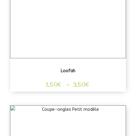
Loofah
Plage
1,50
€
–
3,50
€
de
prix :
1,50€
à
3,50€