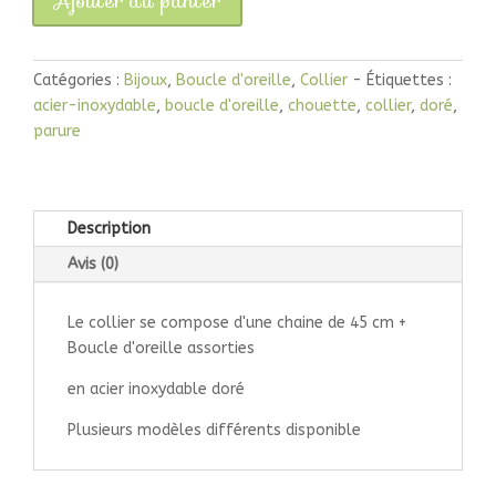
Ajouter au panier
quantité
de
Parure
Catégories :
Bijoux
,
Boucle d'oreille
,
Collier
Étiquettes :
Bijoux
acier-inoxydable
,
boucle d'oreille
,
chouette
,
collier
,
doré
,
Chouette
parure
Description
Avis (0)
Le collier se compose d'une chaine de 45 cm +
Boucle d'oreille assorties
en acier inoxydable doré
Plusieurs modèles différents disponible