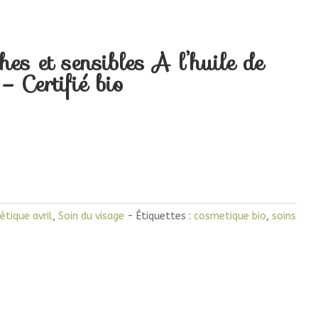
es et sensibles A l’huile de
 Certifié bio
tique avril
,
Soin du visage
Étiquettes :
cosmetique bio
,
soins