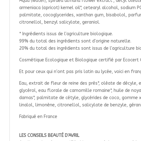
Aqua (water), spiraea ulmaria flower extract*, decyl oleate,
armeniaca (apricot) kernel oil*, cetearyl alcohol, sodium P
palmitate, cocoglycerides, xanthan gum, bisabolol, parfum (
citronellol, benzyl salicylate, geraniol.
* Ingrédients issus de l'agriculture biologique.
99% du total des ingrédients sont d'origine naturelle.
20% du total des ingrédients sont issus de l'agriculture bi
Cosmétique Ecologique et Biologique certifié par Ecocert 
Et pour ceux qui n'ont pas pris latin au lycée, voici en franç
Eau, extrait de fleur de reine des prés*, oléate de décyle,
glycérol, eau florale de camomille romaine*, huile de noyau 
damas*, palmitate de cétyle, glycérides de coco, gomme xan
linalol, limonène, citronellol, salicylate de benzyle, gérani
Fabriqué en France
LES CONSEILS BEAUTÉ D'AVRIL