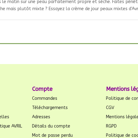
es le matin sur une peau parfaitement propre et sèche. Faites péné
èche mais plutôt mixte ? Essayez la crème de jour peaux mixtes d'Avri
Compte
Mentions lé
Commandes
Politique de con
Téléchargements
CGV
elles
Adresses
Mentions légal
tique AVRIL
Détails du compte
RGPD
Mot de passe perdu
Politique de coo