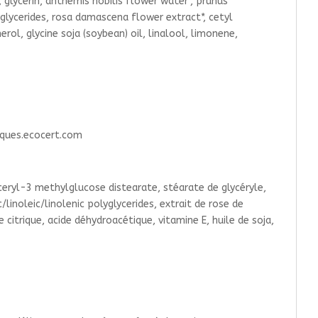
, glycerin, anthemis nobilis flower water*, prunus
lyglycerides, rosa damascena flower extract*, cetyl
rol, glycine soja (soybean) oil, linalool, limonene,
tiques.ecocert.com
lyceryl-3 methylglucose distearate, stéarate de glycéryle,
/linoleic/linolenic polyglycerides, extrait de rose de
itrique, acide déhydroacétique, vitamine E, huile de soja,