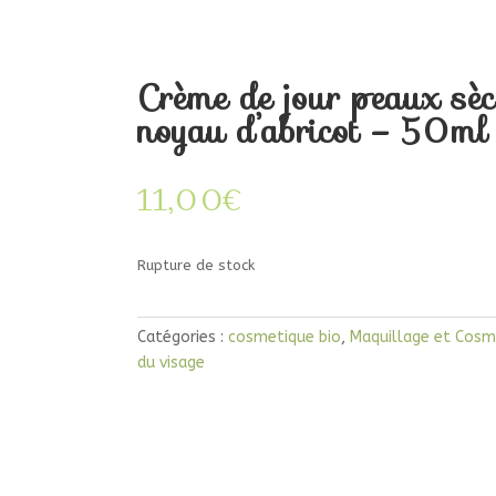
Crème de jour peaux sèch
noyau d’abricot – 50ml –
11,00
€
Rupture de stock
Catégories :
cosmetique bio
,
Maquillage et Cosmé
du visage