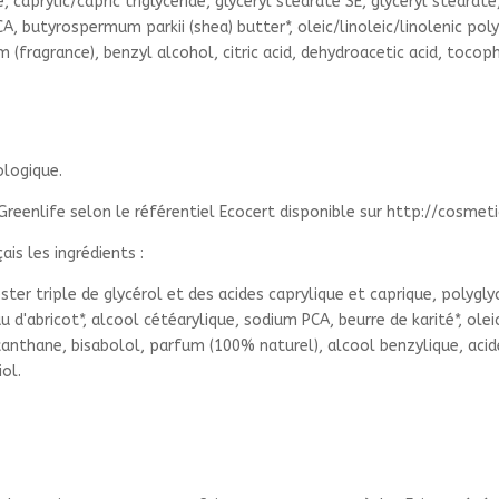
 caprylic/capric triglyceride, glyceryl stearate SE, glyceryl stearate
CA, butyrospermum parkii (shea) butter*, oleic/linoleic/linolenic po
fragrance), benzyl alcohol, citric acid, dehydroacetic acid, tocophe
ologique.
Greenlife selon le référentiel Ecocert disponible sur http://cosme
ais les ingrédients :
 ester triple de glycérol et des acides caprylique et caprique, polyg
d'abricot*, alcool cétéarylique, sodium PCA, beurre de karité*, oleic
thane, bisabolol, parfum (100% naturel), alcool benzylique, acide c
ol.