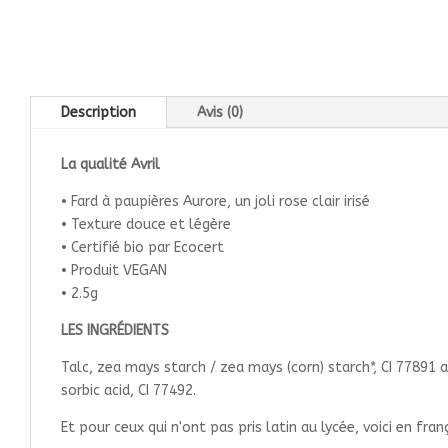
Description
Avis (0)
La qualité Avril
• Fard à paupières Aurore, un joli rose clair irisé
• Texture douce et légère
• Certifié bio par Ecocert
• Produit VEGAN
• 2.5g
LES INGRÉDIENTS
Talc, zea mays starch / zea mays (corn) starch*, CI 77891 a
sorbic acid, CI 77492.
Et pour ceux qui n'ont pas pris latin au lycée, voici en franç