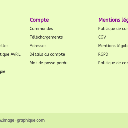
Compte
Mentions lé
Commandes
Politique de con
Téléchargements
CGV
elles
Adresses
Mentions légal
tique AVRIL
Détails du compte
RGPD
Mot de passe perdu
Politique de coo
pie
.image-graphique.com