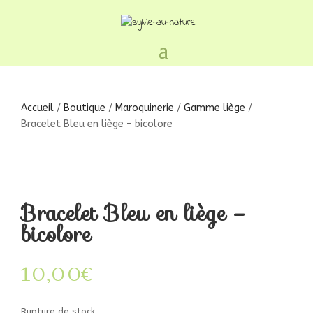
Accueil
/
Boutique
/
Maroquinerie
/
Gamme liège
/
Bracelet Bleu en liège – bicolore
Bracelet Bleu en liège –
bicolore
10,00
€
Rupture de stock