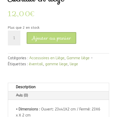
12,00
€
Plus que 2 en stock
quantité
Ajouter au panier
de
Éventail
en
liège
Catégories :
Accessoires en Liège
,
Gamme liège
Étiquettes :
éventail
,
gamme liege
,
liege
Description
Avis (0)
• Dimensions :
Ouvert: 23x41X2 cm / Fermé: 23X6
x X 2 cm