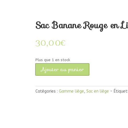
Sac Banane Rouge en L
30,00
€
Plus que 1 en stock
Ajouter au panier
quantité
de
Sac
Catégories :
Gamme liège
,
Sac en liège
Étiquet
Banane
Rouge
en
Liège