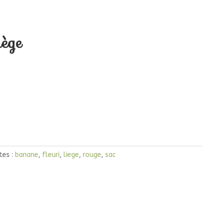
iège
tes :
banane
,
fleuri
,
liege
,
rouge
,
sac