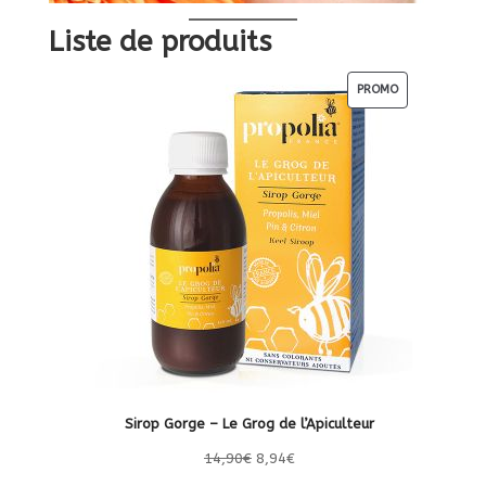
Liste de produits
PRODUIT
PROMO
EN
PROMOTION
Sirop Gorge – Le Grog de l’Apiculteur
Le
Le
14,90
€
8,94
€
prix
prix