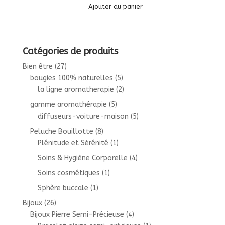
Ajouter au panier
initial
actuel
était :
est :
14,90€.
8,94€.
Catégories de produits
Bien être
(27)
bougies 100% naturelles
(5)
la ligne aromatherapie
(2)
gamme aromathérapie
(5)
diffuseurs-voiture-maison
(5)
Peluche Bouillotte
(8)
Plénitude et Sérénité
(1)
Soins & Hygiène Corporelle
(4)
Soins cosmétiques
(1)
Sphère buccale
(1)
Bijoux
(26)
Bijoux Pierre Semi-Précieuse
(4)