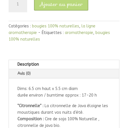
Ajouter au panier
de
17-
20h
.
Catégories :
bougies 100% naturelles
,
la ligne
Bougie
aromatherapie
Étiquettes :
aromatherapie
,
bougies
"votive"
100% naturelles
citronnelle
Description
Avis (0)
Dims: 6.5 cm haut x 5.5 cm diam
durée environ / burntime approx : 17-20 h
"Citronnelle" :
La citronnelle de Java éloigne les
moustiques durant vos nuits d'été.
Composition :
Cire de soja 100% Naturelle ,
citronnelle de java bio.