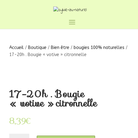
Accueil
/
Boutique
/
Bien être
/
bougies 100% naturelles
/
17-20h . Bougie « votive » citronnelle
17-20h . Bougie
« votive » citronnelle
8,39
€
quantité