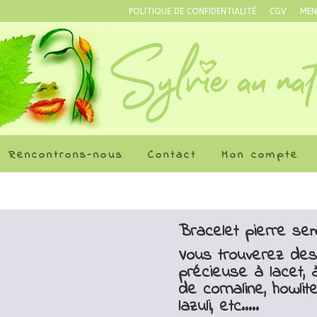
POLITIQUE DE CONFIDENTIALITÉ
CGV
MEN
Rencontrons-nous
Contact
Mon compte
Bracelet pierre se
Vous trouverez des
précieuse à lacet, à
de cornaline, howlite,
lazuli, etc…..