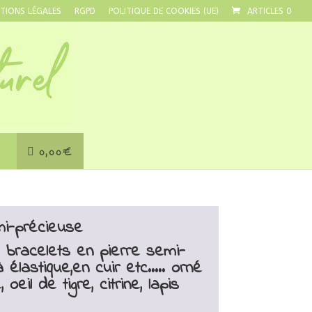
TIONS LÉGALES
RGPD
POLITIQUE DE COOKIES (UE)
ARTICLES 0
0,00€
mi-précieuse
 bracelets en pierre semi-
 élastique,en cuir etc….. orné
 oeil de tigre, citrine, lapis