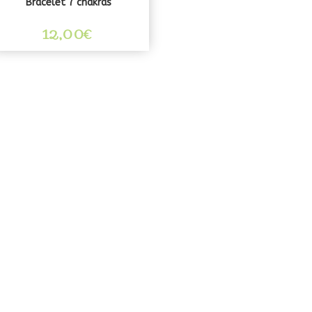
Bracelet 7 chakras
12,00
€