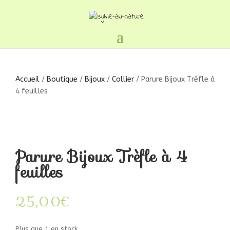
Accueil
/
Boutique
/
Bijoux
/
Collier
/ Parure Bijoux Trèfle à
4 feuilles
Parure Bijoux Trèfle à 4
feuilles
25,00
€
Plus que 1 en stock