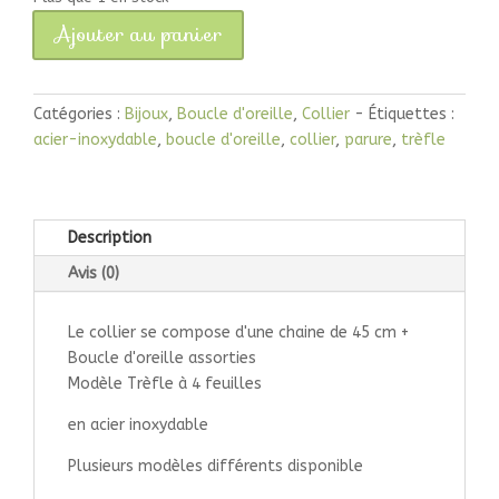
Ajouter au panier
quantité
de
Parure
Catégories :
Bijoux
,
Boucle d'oreille
,
Collier
Étiquettes :
Bijoux
acier-inoxydable
,
boucle d'oreille
,
collier
,
parure
,
trèfle
Trèfle
à
4
feuilles
Description
Avis (0)
Le collier se compose d'une chaine de 45 cm +
Boucle d'oreille assorties
Modèle Trèfle à 4 feuilles
en acier inoxydable
Plusieurs modèles différents disponible