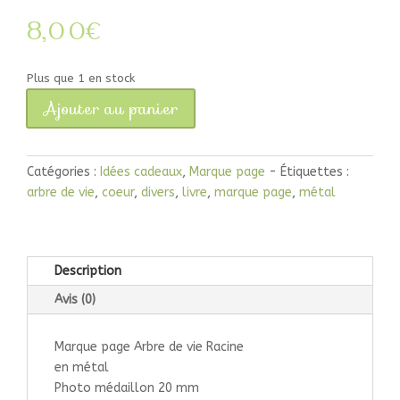
8,00
€
Plus que 1 en stock
Ajouter au panier
quantité
de
Marque
Catégories :
Idées cadeaux
,
Marque page
Étiquettes :
page
arbre de vie
,
coeur
,
divers
,
livre
,
marque page
,
métal
Arbre
de
vie
Racine
Description
Avis (0)
Marque page Arbre de vie Racine
en métal
Photo médaillon 20 mm