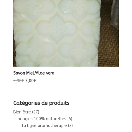
Savon Miel/Aloe vera
Le
Le
5,90
€
3,00
€
prix
prix
initial
actuel
était :
est :
Catégories de produits
5,90€.
3,00€.
Bien être
(27)
bougies 100% naturelles
(5)
la ligne aromatherapie
(2)