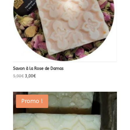
Savon à la Rose de Damas
Le
Le
5,90
€
3,00
€
prix
prix
initial
actuel
était :
est :
Promo !
5,90€.
3,00€.