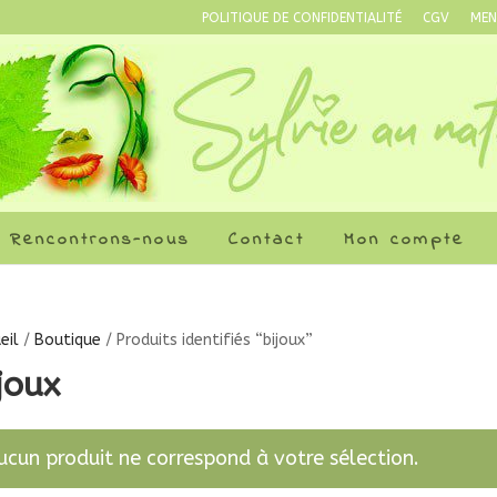
POLITIQUE DE CONFIDENTIALITÉ
CGV
MEN
Rencontrons-nous
Contact
Mon compte
eil
/
Boutique
/ Produits identifiés “bijoux”
joux
ucun produit ne correspond à votre sélection.