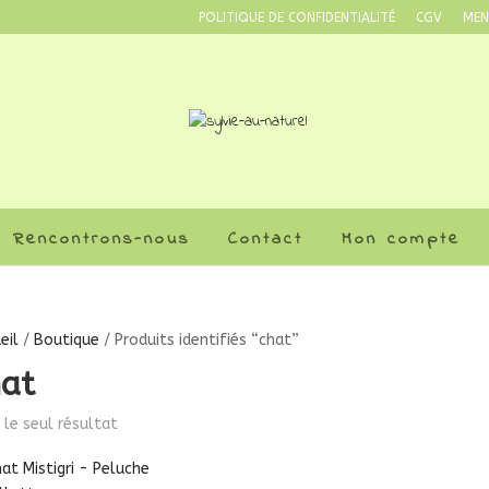
POLITIQUE DE CONFIDENTIALITÉ
CGV
MEN
Rencontrons-nous
Contact
Mon compte
eil
/
Boutique
/ Produits identifiés “chat”
hat
i le seul résultat