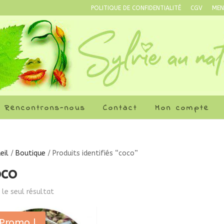
POLITIQUE DE CONFIDENTIALITÉ
CGV
MEN
Rencontrons-nous
Contact
Mon compte
eil
/
Boutique
/ Produits identifiés “coco”
oco
i le seul résultat
Promo !