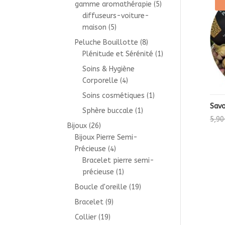
gamme aromathérapie
(5)
diffuseurs-voiture-
maison
(5)
Peluche Bouillotte
(8)
Plénitude et Sérénité
(1)
Soins & Hygiène
Corporelle
(4)
Soins cosmétiques
(1)
Savo
Sphère buccale
(1)
5,90
Bijoux
(26)
Bijoux Pierre Semi-
Précieuse
(4)
Bracelet pierre semi-
précieuse
(1)
Boucle d'oreille
(19)
Bracelet
(9)
Collier
(19)