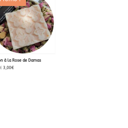
n à la Rose de Damas
Le
Le
€
3,00
€
prix
prix
initial
actuel
était :
est :
5,90€.
3,00€.