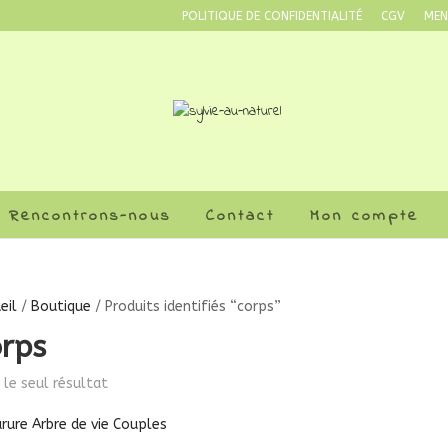
POLITIQUE DE CONFIDENTIALITÉ
CGV
MEN
Rencontrons-nous
Contact
Mon compte
eil
/
Boutique
/ Produits identifiés “corps”
orps
i le seul résultat