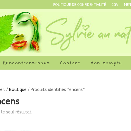
POLITIQUE DE CONFIDENTIALITÉ
CGV
MEN
Rencontrons-nous
Contact
Mon compte
eil
/
Boutique
/ Produits identifiés “encens”
ncens
i le seul résultat