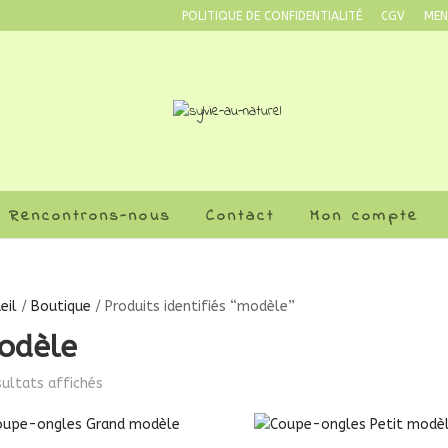
POLITIQUE DE CONFIDENTIALITÉ
CGV
MEN
Rencontrons-nous
Contact
Mon compte
eil
/
Boutique
/ Produits identifiés “modèle”
odèle
sultats affichés