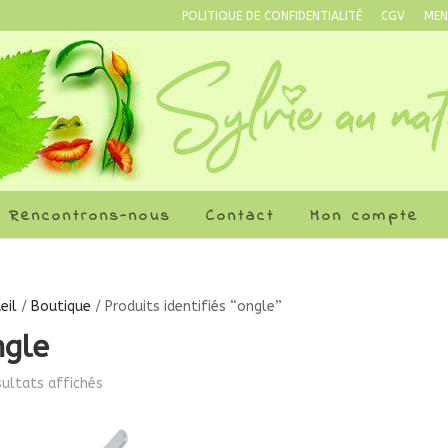
POLITIQUE DE CONFIDENTIALITÉ
CGV
MEN
Rencontrons-nous
Contact
Mon compte
eil
/
Boutique
/ Produits identifiés “ongle”
ngle
sultats affichés