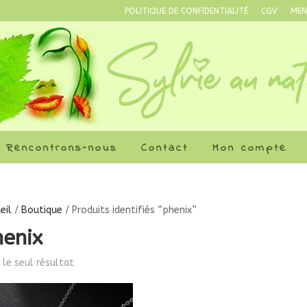
POLITIQUE DE CONFIDENTIALITÉ
CGV
MEN
Rencontrons-nous
Contact
Mon compte
eil
/
Boutique
/ Produits identifiés “phenix”
henix
i le seul résultat