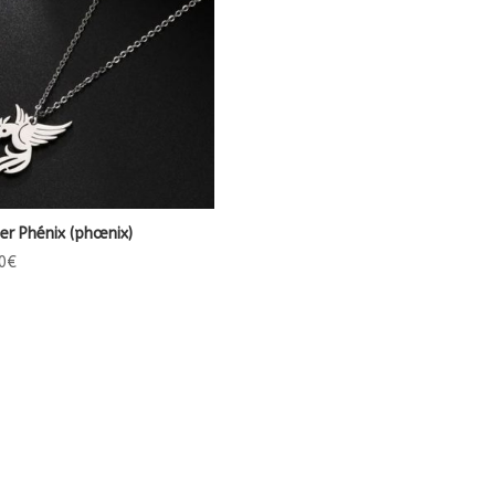
ier Phénix (phœnix)
0
€