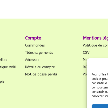
Compte
Mentions lé
Commandes
Politique de con
Téléchargements
CGV
elles
Adresses
Mentions légal
tique AVRIL
Détails du compte
RGPD
Mot de passe perdu
Politique de coo
Pour offrir 
cookies pou
pie
consentir à
comportemen
consentir o
caractéristi