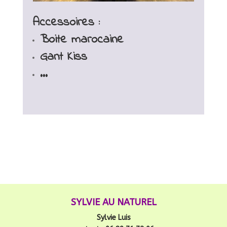
Accessoires :
Boite marocaine
Gant Kiss
…
SYLVIE AU NATUREL
Sylvie Luis