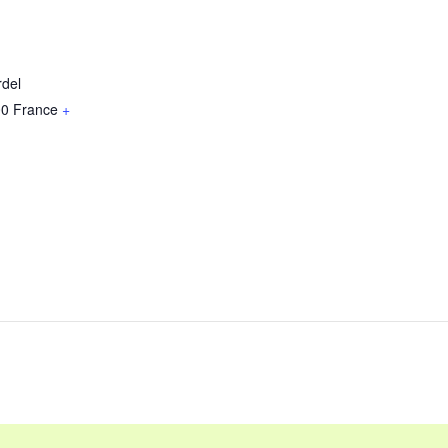
rdel
00
France
+