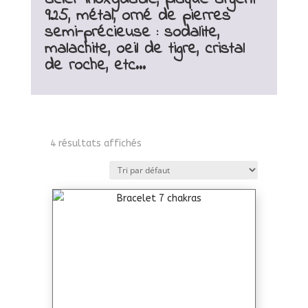
925, métal, orné de pierres
semi-précieuse : sodalite,
malachite, oeil de tigre, cristal
de roche, etc…
4 résultats affichés