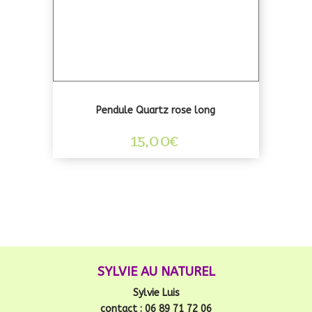
Pendule Quartz rose long
15,00
€
SYLVIE AU NATUREL
Sylvie Luis
contact : 06 89 71 72 06