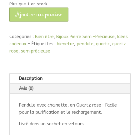
Plus que 1 en stock
Ajouter au panier
quantité
de
Pendule
Catégories :
Bien être
,
Bijoux Pierre Semi-Précieuse
,
Idées
Quartz
cadeaux
Étiquettes :
bienetre
,
pendule
,
quartz
,
quartz
rose
rose
,
semiprécieuse
long
Description
Avis (0)
Pendule avec chainette, en Quartz rose- Facile
pour la purification et le rechargement.
Livré dans un sachet en velours