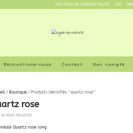
POLITIQUE DE CONFIDENTIALITÉ
CGV
ME
Rencontrons-nous
Contact
Mon compte
eil
/
Boutique
/ Produits identifiés “quartz rose”
artz rose
i le seul résultat