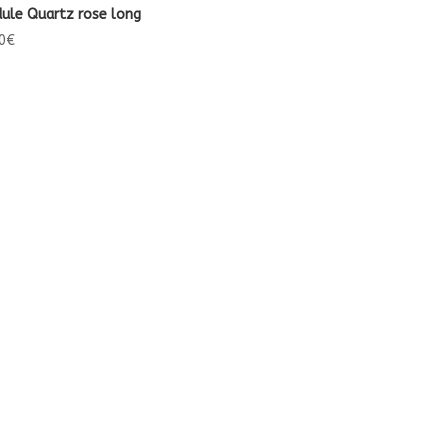
ule Quartz rose long
0
€