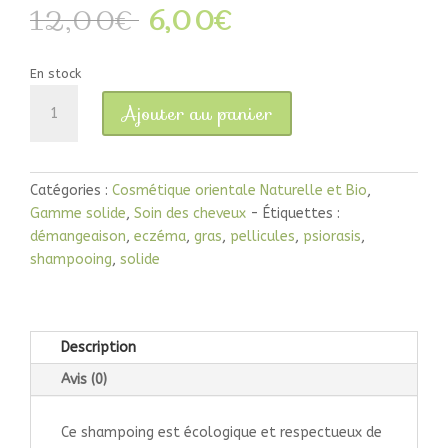
Le
Le
12,00
€
6,00
€
prix
prix
initial
actuel
En stock
était :
est :
quantité
12,00€.
6,00€.
Ajouter au panier
de
Shampooing
solide
Rouge
Catégories :
Cosmétique orientale Naturelle et Bio
,
-
Gamme solide
,
Soin des cheveux
Étiquettes :
Cheveux
démangeaison
,
eczéma
,
gras
,
pellicules
,
psiorasis
,
gras,
shampooing
,
solide
tous
problèmes
cuir
Description
chevelu
Avis (0)
Ce shampoing est écologique et respectueux de