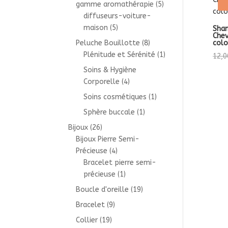
gamme aromathérapie
(5)
diffuseurs-voiture-
maison
(5)
Sham
Chev
Peluche Bouillotte
(8)
colo
Plénitude et Sérénité
(1)
12,0
Soins & Hygiène
Corporelle
(4)
Soins cosmétiques
(1)
Sphère buccale
(1)
Bijoux
(26)
Bijoux Pierre Semi-
Précieuse
(4)
Bracelet pierre semi-
précieuse
(1)
Boucle d'oreille
(19)
Bracelet
(9)
Collier
(19)