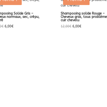
pooing Solide Gris –
Shampooing solide Rouge –
eux normaux, sec, crépu,
Cheveux gras, tous problème
ré
cuir chevelu
Le
Le
Le
Le
0
€
6,00
€
12,00
€
6,00
€
prix
prix
prix
prix
initial
actuel
initial
actuel
était :
est :
était :
est :
12,00€.
6,00€.
12,00€.
6,00€.