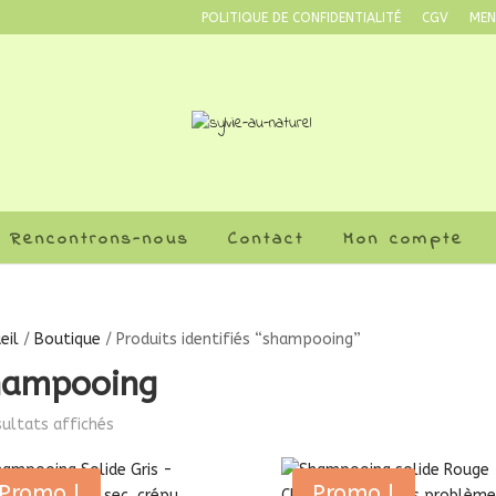
POLITIQUE DE CONFIDENTIALITÉ
CGV
MEN
Rencontrons-nous
Contact
Mon compte
eil
/
Boutique
/ Produits identifiés “shampooing”
hampooing
sultats affichés
Promo !
Promo !