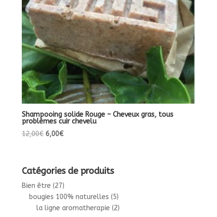
Shampooing solide Rouge – Cheveux gras, tous
problèmes cuir chevelu
Le
Le
12,00
€
6,00
€
prix
prix
initial
actuel
était :
est :
Catégories de produits
12,00€.
6,00€.
Bien être
(27)
bougies 100% naturelles
(5)
la ligne aromatherapie
(2)