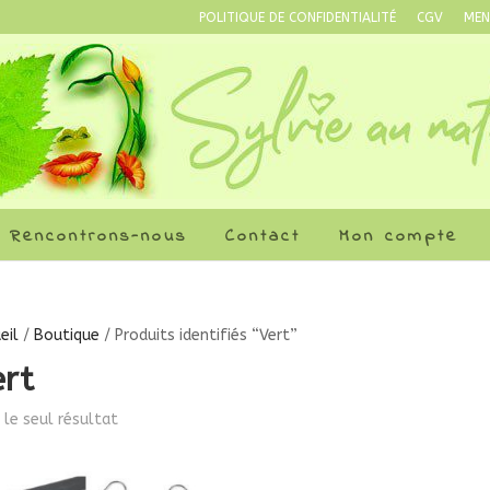
POLITIQUE DE CONFIDENTIALITÉ
CGV
MEN
Rencontrons-nous
Contact
Mon compte
eil
/
Boutique
/ Produits identifiés “Vert”
ert
i le seul résultat