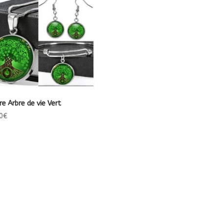
re Arbre de vie Vert
0
€