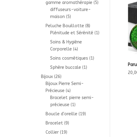
gamme aromathérapie
(5)
diffuseurs-voiture-
maison
(5)
Peluche Bouillotte
(8)
Plénitude et Sérénité
(1)
Soins & Hygiène
Corporelle
(4)
Soins cosmétiques
(1)
Paru
Sphère buccale
(1)
20,0
Bijoux
(26)
Bijoux Pierre Semi-
Précieuse
(4)
Bracelet pierre semi-
précieuse
(1)
Boucle d'oreille
(19)
Bracelet
(9)
Collier
(19)