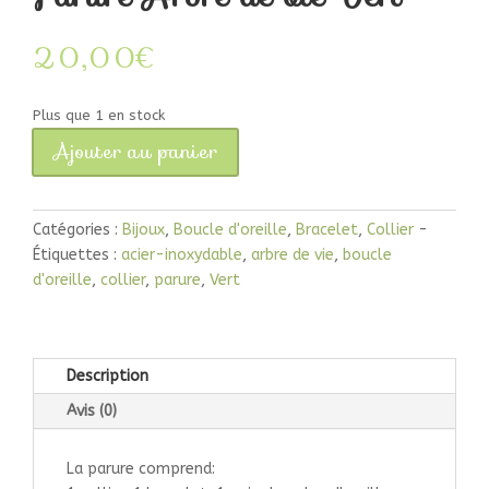
20,00
€
Plus que 1 en stock
Ajouter au panier
quantité
de
Parure
Catégories :
Bijoux
,
Boucle d'oreille
,
Bracelet
,
Collier
Arbre
Étiquettes :
acier-inoxydable
,
arbre de vie
,
boucle
de
d'oreille
,
collier
,
parure
,
Vert
vie
Vert
Description
Avis (0)
La parure comprend: