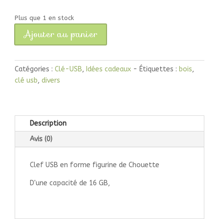
Plus que 1 en stock
Ajouter au panier
quantité
de
Clé
Catégories :
Clé-USB
,
Idées cadeaux
Étiquettes :
bois
,
USB
clé usb
,
divers
Chouette
16
GB
Description
Avis (0)
Clef USB en forme figurine de Chouette
D'une capacité de 16 GB,